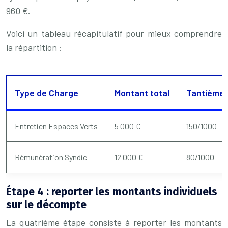
960 €.
Voici un tableau récapitulatif pour mieux comprendre
la répartition :
Type de Charge
Montant total
Tantièmes
Entretien Espaces Verts
5 000 €
150/1000
Rémunération Syndic
12 000 €
80/1000
Étape 4 : reporter les montants individuels
sur le décompte
La quatrième étape consiste à reporter les montants