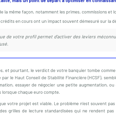
lité, mais un point de départ à optimiser en connaissant
de la même façon, notamment les primes, commissions et lo
 crédits en cours ont un impact souvent démesuré sur la dé
ue de votre profil permet d’activer des leviers méconnu
fusé.
es, et pourtant, le verdict de votre banquier tombe comme
ar le Haut Conseil de Stabilité Financière (HCSF), sembl
ommation, essayer de négocier une petite augmentation, ou
tes lorsque chaque euro compte.
que votre projet est viable. Le problème n’est souvent pas
es grilles de lecture standardisées qui ne rendent pas tou